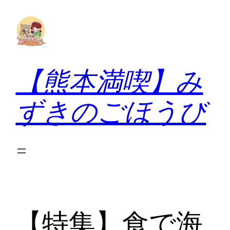
内
容
を
ス
キ
【熊本満喫】み
ッ
プ
ずきのごほうび
【特集】食で海